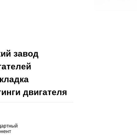
ий завод
гателей
кладка
инги двигателя