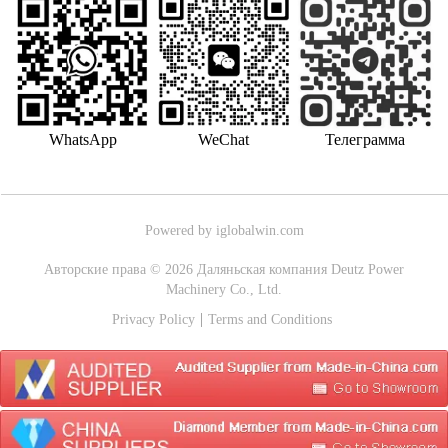
WhatsApp
WeChat
Телеграмма
Powered by iglobalwin.com
Авторские права © 2026 Даляньская компания Deutz Power
Machinery Co., Ltd.
Privacy Policy
Terms and Conditions