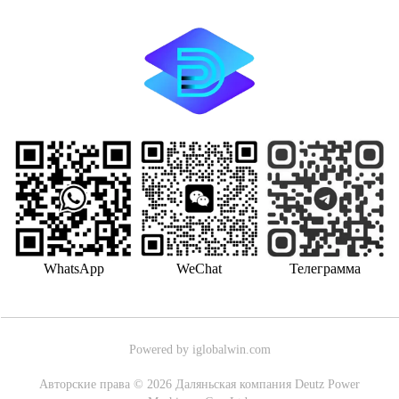
WhatsApp
WeChat
Телеграмма
Powered by iglobalwin.com
Авторские права © 2026 Даляньская компания Deutz Power