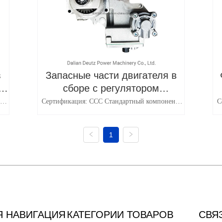
в
Запасные части двигателя в
о
сборе с регулятором
дизельного двигателя
т:
Сертификация: ССС Стандартный компонент:
С
Стандартный компонент Техника: Толкать
Материал: Алюминиевый сплав Тип:
ет:
Губернаторская Ассамблея Транспортный пакет:
Гу
Картонная упаковка
1
Я НАВИГАЦИЯ
КАТЕГОРИИ ТОВАРОВ
СВЯ