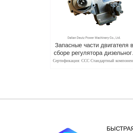
Запасные части двигателя 
сборе регулятора дизельног
двигателя Deutz
Сертификация: ССС Стандартный компонен
Стандартный компонент Техника: Толкать
Материал: Алюминиевый сплав Тип:
Губернаторская Ассамблея Транспортный пак
Картонная упаковка
БЫСТРА