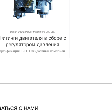
Фитинги двигателя в сборе с
регулятором давления
дизельного двигателя Deutz
ертификация: ССС Стандартный компонент:
Стандартный компонент Техника: Толкать
Материал: Алюминиевый сплав Тип:
бернаторская Ассамблея Транспортный пакет:
Картонная упаковка
ЗАТЬСЯ С НАМИ