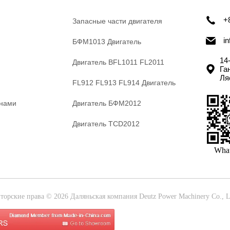
+
Запасные части двигателя
i
БФМ1013 Двигатель
14
Двигатель BFL1011 FL2011
Га
Ля
FL912 FL913 FL914 Двигатель
 нами
Двигатель БФМ2012
Двигатель TCD2012
Wha
торские права © 2026 Даляньская компания Deutz Power Machinery Co., L