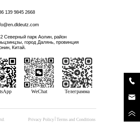
86 139 9845 2668
nfo@en.dldeutz.com
-2 Северный парк Аолин, район
ньцзинцзы, город Далянь, провинция
онин, Китай.
tsApp
WeChat
Телеграмма
td.
Privacy Policy
Terms and Conditions