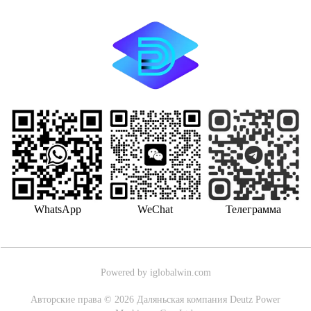
WhatsApp
WeChat
Телеграмма
Powered by iglobalwin.com
Авторские права © 2026 Даляньская компания Deutz Power