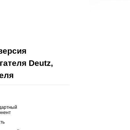
версия
гателя Deutz,
еля