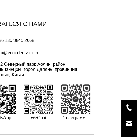
ЗАТЬСЯ С НАМИ
86 139 9845 2668
nfo@en.dldeutz.com
-2 Северный парк Аолин, район
ньцзинцзы, город Далянь, провинция
онин, Китай.
tsApp
WeChat
Телеграмма