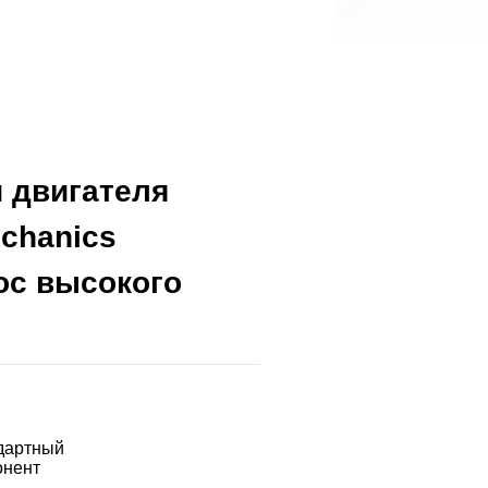
 двигателя
echanics
ос высокого