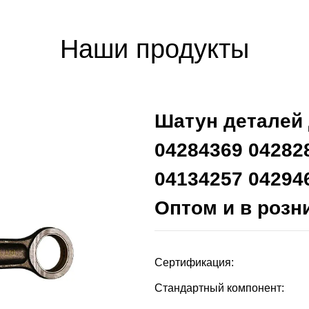
Наши продукты
Шатун деталей 
04284369 04282
04134257 04294
Оптом и в розн