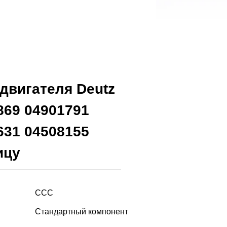
двигателя Deutz
869 04901791
631 04508155
ицу