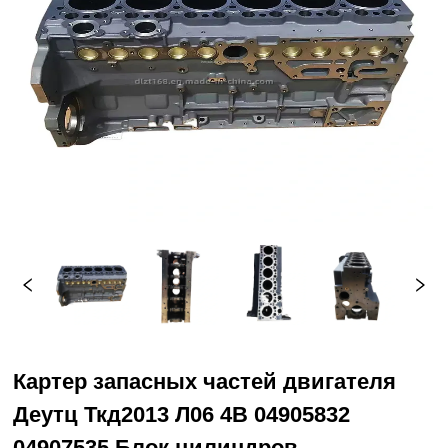
Картер запасных частей двигателя
Деутц Ткд2013 Л06 4В 04905832
04907535 Блок цилиндров