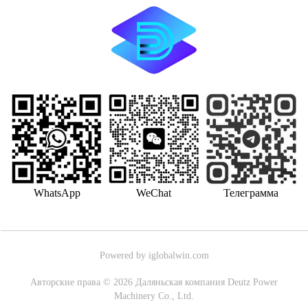
WhatsApp
WeChat
Телеграмма
Powered by iglobalwin.com
Авторские права © 2026 Даляньская компания Deutz Power
Machinery Co., Ltd.