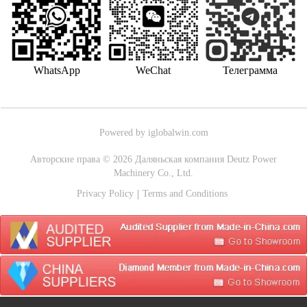
WhatsApp
WeChat
Телеграмма
Powered by iglobalwin.com
Авторские права © 2026 Даляньская компания Deutz Power
Machinery Co., Ltd.
Privacy Policy
Terms and Conditions