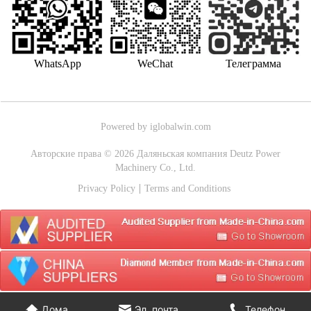
WhatsApp
WeChat
Телеграмма
Powered by iglobalwin.com
Авторские права © 2026 Даляньская компания Deutz Power
Machinery Co., Ltd.
Privacy Policy
Terms and Conditions
Дома
Эл. почта
Телефон