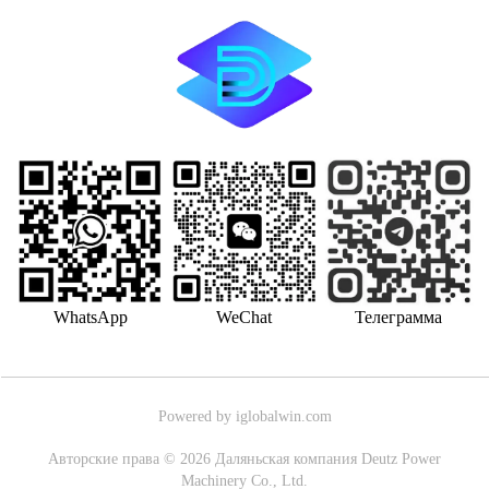
WhatsApp
WeChat
Телеграмма
Powered by iglobalwin.com
Авторские права © 2026 Даляньская компания Deutz Power
Machinery Co., Ltd.