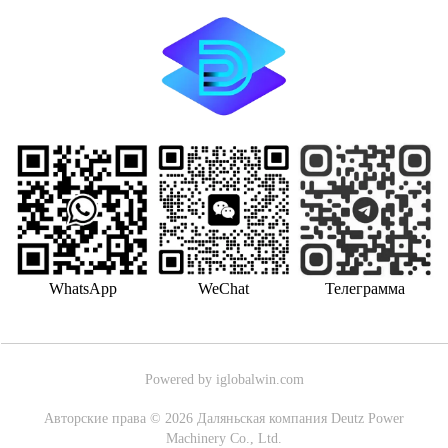
WhatsApp
WeChat
Телеграмма
Powered by iglobalwin.com
Авторские права © 2026 Даляньская компания Deutz Power
Machinery Co., Ltd.