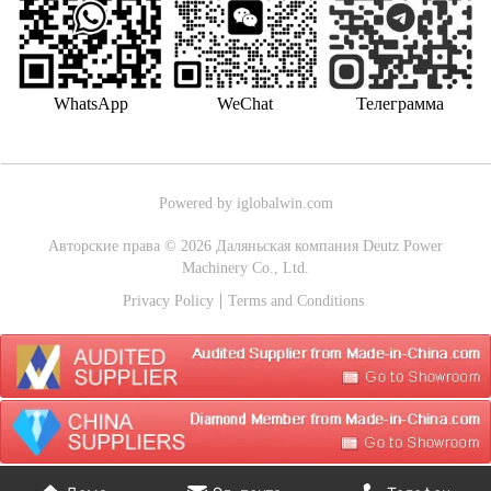
WhatsApp
WeChat
Телеграмма
Powered by iglobalwin.com
Авторские права © 2026 Даляньская компания Deutz Power
Machinery Co., Ltd.
Privacy Policy
Terms and Conditions