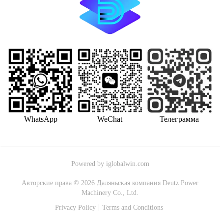
WhatsApp
WeChat
Телеграмма
Powered by iglobalwin.com
Авторские права © 2026 Даляньская компания Deutz Power
Machinery Co., Ltd.
Privacy Policy
Terms and Conditions