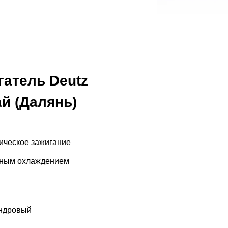
атель Deutz
ай (Далянь)